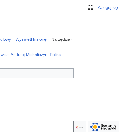
Zaloguj się
Wygląd
ódłowy
Wyświetl historię
Narzędzia
ewicz
,
Andrzej Michaliszyn
,
Feliks