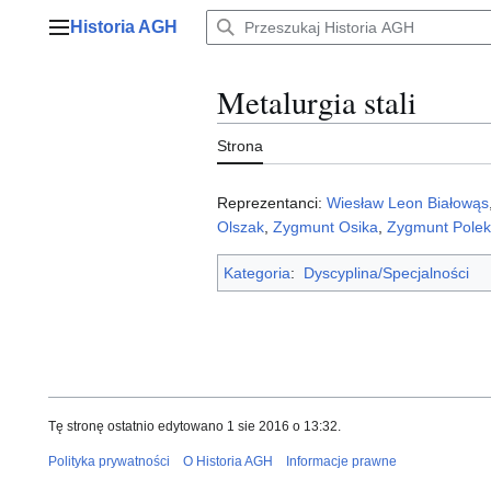
Przejdź
Historia AGH
do
Menu główne
zawartości
Metalurgia stali
Strona
Reprezentanci:
Wiesław Leon Białowąs
Olszak
,
Zygmunt Osika
,
Zygmunt Polek
Kategoria
:
Dyscyplina/Specjalności
Tę stronę ostatnio edytowano 1 sie 2016 o 13:32.
Polityka prywatności
O Historia AGH
Informacje prawne