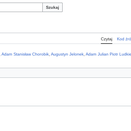
Szukaj
Czytaj
Kod źr
,
Adam Stanisław Chorobik
,
Augustyn Jelonek
,
Adam Julian Piotr Ludki