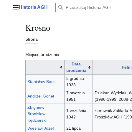
Przejdź
Historia AGH
do
Menu główne
zawartości
Krosno
Strona
Miejsce urodzenia:
Data
Peln
urodzenia
5 grudnia
Stanisław Bach
1933
7 stycznia
Dziekan Wydziału Wi
Andrzej Gonet
1951
(1996-1999, 2008-2
Zbigniew
1 września
kierownik Zakładu M
Bronisław
1942
Proszków AGH (19
Kędzierski
Wiesław Józef
21 lipca