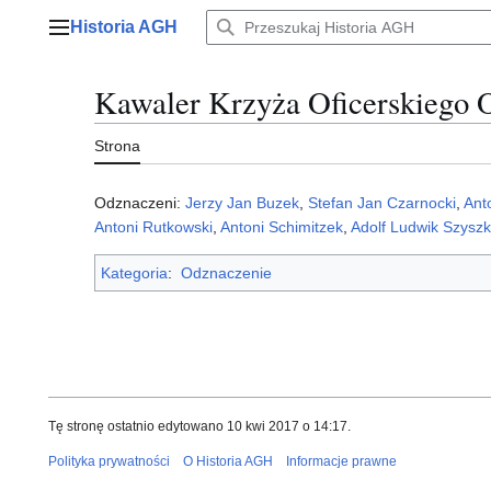
Przejdź
Historia AGH
do
Menu główne
zawartości
Kawaler Krzyża Oficerskiego O
Strona
Odznaczeni:
Jerzy Jan Buzek
,
Stefan Jan Czarnocki
,
Ant
Antoni Rutkowski
,
Antoni Schimitzek
,
Adolf Ludwik Szysz
Kategoria
:
Odznaczenie
Tę stronę ostatnio edytowano 10 kwi 2017 o 14:17.
Polityka prywatności
O Historia AGH
Informacje prawne