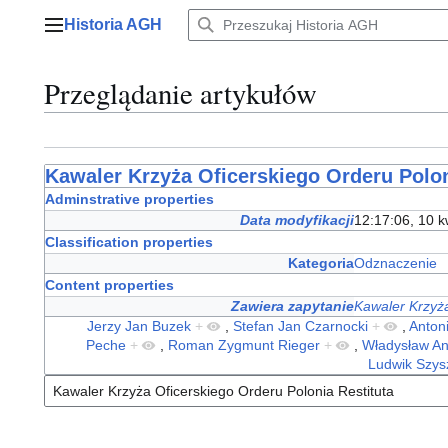
Przejdź
Historia AGH
do
Menu główne
zawartości
Przeglądanie artykułów
Kawaler Krzyża Oficerskiego Orderu Polon
Adminstrative properties
Data modyfikacji
12:17:06, 10 k
Classification properties
Kategoria
Odznaczenie
Content properties
Zawiera zapytanie
Kawaler Krzyża
Jerzy Jan Buzek
+
,
Stefan Jan Czarnocki
+
,
Anton
Peche
+
,
Roman Zygmunt Rieger
+
,
Władysław An
Ludwik Szys