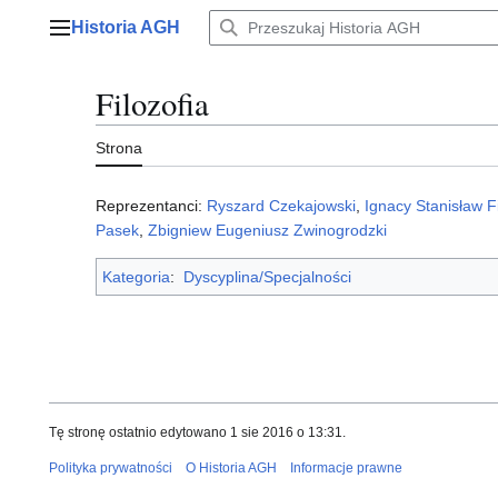
Przejdź
Historia AGH
do
Menu główne
zawartości
Filozofia
Strona
Reprezentanci:
Ryszard Czekajowski
,
Ignacy Stanisław F
Pasek
,
Zbigniew Eugeniusz Zwinogrodzki
Kategoria
:
Dyscyplina/Specjalności
Tę stronę ostatnio edytowano 1 sie 2016 o 13:31.
Polityka prywatności
O Historia AGH
Informacje prawne