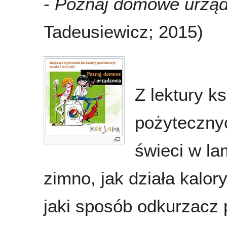
-
Poznaj domowe urząd
Tadeusiewicz; 2015)
Z lektury k
pożytecznyc
świeci w la
zimno, jak działa kalor
jaki sposób odkurzacz