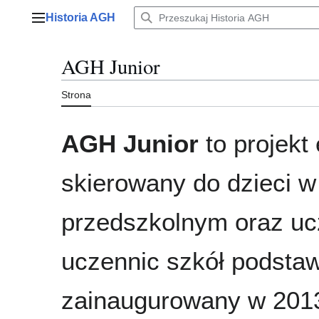
Przejdź
Historia AGH
do
Menu główne
zawartości
AGH Junior
Strona
AGH Junior
to projekt
skierowany do dzieci w
przedszkolnym oraz uc
uczennic szkół podst
zainaugurowany w 2013