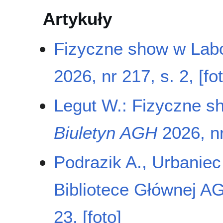
Artykuły
Fizyczne show w Lab
2026, nr 217, s. 2, [fo
Legut W.: Fizyczne s
Biuletyn AGH
2026, nr
Podrazik A., Urbanie
Bibliotece Głównej A
23, [foto]