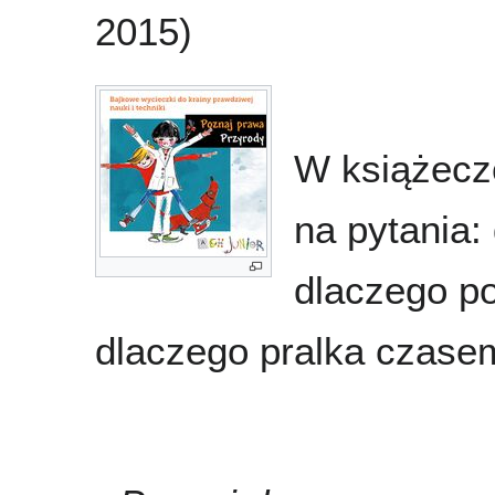
2015)
W książecz
na pytania:
dlaczego po
dlaczego pralka czase