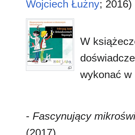
Wojciech Łużny
; 2016)
W książecz
doświadczen
wykonać w 
-
Fascynujący mikroświ
(2017)