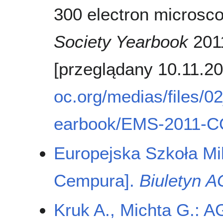
300 electron microsc
Society Yearbook
2011
[przeglądany 10.11.2
oc.org/medias/files/
earbook/EMS-2011-
Europejska Szkoła Mik
Cempura].
Biuletyn 
Kruk A., Michta G.: A