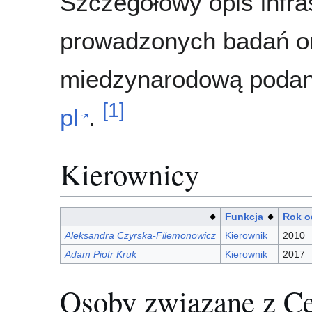
Szczegółowy opis infra
prowadzonych badań or
miedzynarodową podan
[
1
]
pl
.
Kierownicy
Funkcja
Rok o
Aleksandra Czyrska-Filemonowicz
Kierownik
2010
Adam Piotr Kruk
Kierownik
2017
Osoby związane z C