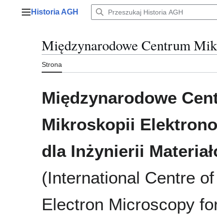
Przejdź
Historia AGH
do
Menu główne
zawartości
Międzynarodowe Centrum Mikro
Strona
Międzynarodowe Cen
Mikroskopii Elektron
dla Inżynierii Materia
(International Centre of
Electron Microscopy fo