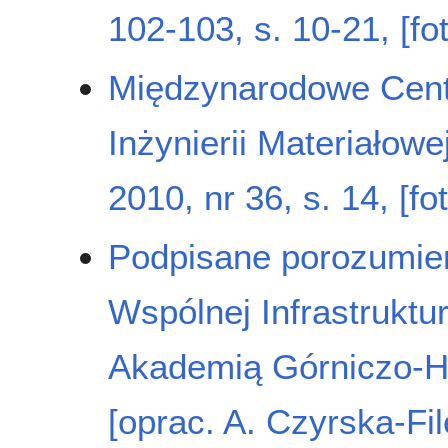
102-103, s. 10-21, [fo
Międzynarodowe Centr
Inżynierii Materiałowe
2010, nr 36, s. 14, [fo
Podpisane porozumien
Wspólnej Infrastruktu
Akademią Górniczo-Hu
[oprac. A. Czyrska-F