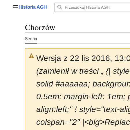
Przejdź
Historia AGH
do
Menu główne
zawartości
Chorzów
Strona
Wersja z 22 lis 2016, 13
(zamienił w treści „ {| st
solid #aaaaaa; background
0.5em; margin-left: 1em; pa
align:left;" ! style="text-
colspan="2" |<big>Replace