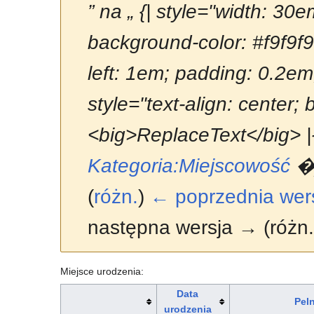
” na „ {| style="width: 30
background-color: #f9f9f9
left: 1em; padding: 0.2em; fl
style="text-align: center;
<big>ReplaceText</big> |-
Kategoria:Miejscowość
�
(
różn.
)
← poprzednia wer
następna wersja → (różn.
Miejsce urodzenia:
Data
Pel
urodzenia