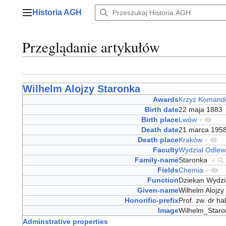
Przejdź
Historia AGH
do
Menu główne
zawartości
Przeglądanie artykułów
Wilhelm Alojzy Staronka
Awards
Krzyż Komando
Birth date
22 maja 188
Birth place
Lwów
+
Death date
21 marca 19
Death place
Kraków
+
Faculty
Wydział Odlew
Family-name
Staronka
+
Fields
Chemia
+
Function
Dziekan Wydz
Given-name
Wilhelm Alojz
Honorific-prefix
Prof. zw. dr h
Image
Wilhelm_Star
Adminstrative properties