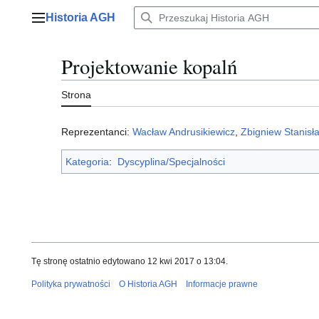
Przejdź
Historia AGH
do
Menu główne
zawartości
Projektowanie kopalń
Strona
Reprezentanci:
Wacław Andrusikiewicz
,
Zbigniew Stanisł
Kategoria
:
Dyscyplina/Specjalności
Tę stronę ostatnio edytowano 12 kwi 2017 o 13:04.
Polityka prywatności
O Historia AGH
Informacje prawne