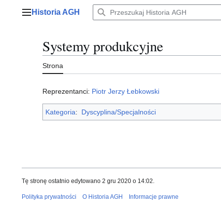
Przejdź
Historia AGH
do
Menu główne
zawartości
Systemy produkcyjne
Strona
Reprezentanci:
Piotr Jerzy Łebkowski
Kategoria
:
Dyscyplina/Specjalności
Tę stronę ostatnio edytowano 2 gru 2020 o 14:02.
Polityka prywatności
O Historia AGH
Informacje prawne