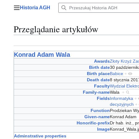
Przejdź
Historia AGH
do
Menu główne
zawartości
Przeglądanie artykułów
Konrad Adam Wala
Awards
Złoty Krzyż Za
Birth date
30 październi
Birth place
Babice
+
Death date
8 stycznia 20
Faculty
Wydział Elektro
Family-name
Wala
+
Fields
Informatyka
+
decyzyjnych
+
Function
Prodziekan Wyd
Given-name
Konrad Adam
Honorific-prefix
Dr hab. inż., 
Image
Konrad_Wala.
Adminstrative properties