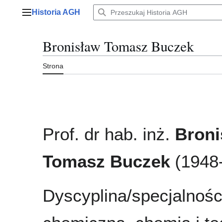
Przejdź
Historia AGH
do
Menu główne
zawartości
Bronisław Tomasz Buczek
Strona
Prof. dr hab. inż.
Broni
Tomasz Buczek
(1948
Dyscyplina/specjalności