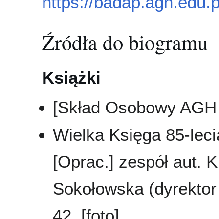
https://badap.agh.edu.
Źródła do biogramu
Książki
[Skład Osobowy AGH 
Wielka Księga 85-leci
[Oprac.] zespół aut. K
Sokołowska (dyrektor 
42, [foto]