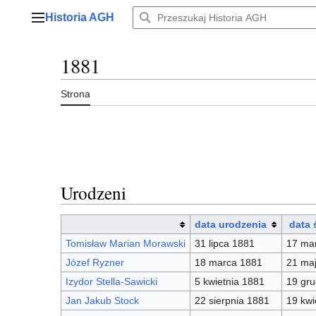
Przejdź
Historia AGH
do
Menu główne
zawartości
1881
Strona
Urodzeni
data urodzenia
data 
Tomisław Marian Morawski
31 lipca 1881
17 ma
Józef Ryzner
18 marca 1881
21 ma
Izydor Stella-Sawicki
5 kwietnia 1881
19 gru
Jan Jakub Stock
22 sierpnia 1881
19 kwi