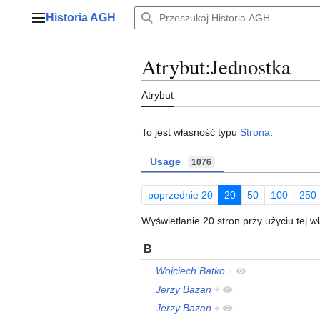
Przejdź
Historia AGH
do
Menu główne
zawartości
Atrybut:Jednostka
Atrybut
To jest własność typu
Strona
.
Usage
1076
poprzednie 20
20
50
100
250
Wyświetlanie 20 stron przy użyciu tej w
B
Wojciech Batko
+
Jerzy Bazan
+
Jerzy Bazan
+