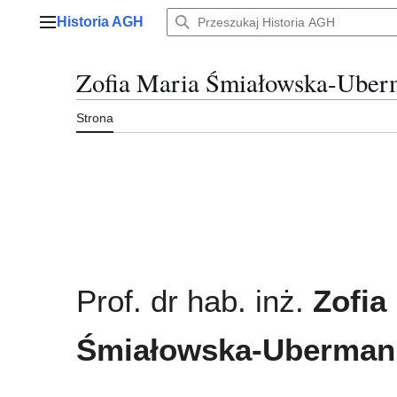
Przejdź
Historia AGH
do
Menu główne
zawartości
Zofia Maria Śmiałowska-Uber
Strona
Prof. dr hab. inż.
Zofia
Śmiałowska-Uberman