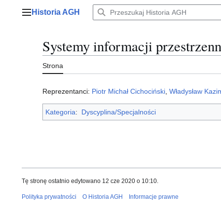
Przejdź
Historia AGH
do
Menu główne
zawartości
Systemy informacji przestrzenn
Strona
Reprezentanci:
Piotr Michał Cichociński
,
Władysław Kazi
Kategoria
:
Dyscyplina/Specjalności
Tę stronę ostatnio edytowano 12 cze 2020 o 10:10.
Polityka prywatności
O Historia AGH
Informacje prawne