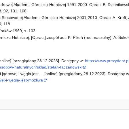
Jądrowej Akademii Górniczo-Hutniczej 1991-2000. Oprac. B. Dziunikowski
88, 92, 101, 108
ki Stosowanej Akademii Górniczo-Hutniczej 2001-2010. Oprac. A. Kreft,
0, 118
raków 1969, s. 103
iczo-Hutniczej. [Oprac.] zespół aut. K. Pikoń (red. naczelny), A. Sokoł
[online] [przeglądany 28.12.2023]. Dostępny w:
https://www.prezydent.p
asobow-naturalnych/sklad/stefan-taczanowski
 jądrowej i węgla jest ... [online] [przeglądany 28.12.2023]. Dostępny 
ej-i-wegla-jest-mozliwa