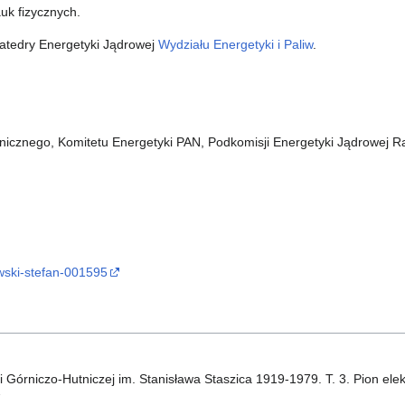
uk fizycznych.
atedry Energetyki Jądrowej
Wydziału Energetyki i Paliw
.
icznego, Komitetu Energetyki PAN, Podkomisji Energetyki Jądrowej Rad
owski-stefan-001595
 Górniczo-Hutniczej im. Stanisława Staszica 1919-1979. T. 3. Pion ele
7