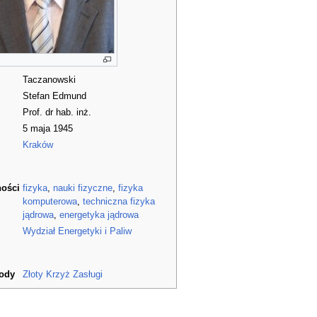
Taczanowski
Stefan Edmund
Prof. dr hab. inż.
5 maja 1945
Kraków
ności
fizyka
,
nauki fizyczne
,
fizyka
komputerowa
,
techniczna fizyka
jądrowa
,
energetyka jądrowa
Wydział Energetyki i Paliw
rody
Złoty Krzyż Zasługi