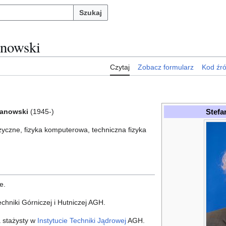
Szukaj
anowski
Czytaj
Zobacz formularz
Kod źr
Stef
zanowski
(1945-)
fizyczne, fizyka komputerowa, techniczna fizyka
e.
chniki Górniczej i Hutniczej AGH.
 stażysty w
Instytucie Techniki Jądrowej
AGH.