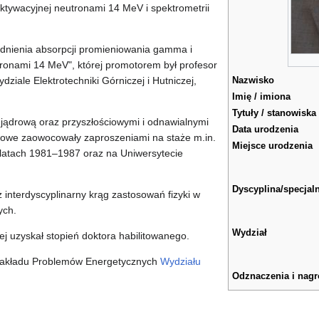
aktywacyjnej neutronami 14 MeV i spektrometrii
dnienia absorpcji promieniowania gamma i
tronami 14 MeV", której promotorem był profesor
ziale Elektrotechniki Górniczej i Hutniczej,
Nazwisko
Imię / imiona
Tytuły / stanowiska
jądrową oraz przyszłościowymi i odnawialnymi
Data urodzenia
ukowe zaowocowały zaproszeniami na staże m.in.
Miejsce urodzenia
latach 1981–1987 oraz na Uniwersytecie
Dyscyplina/specjal
interdyscyplinarny krąg zastosowań fizyki w
ych.
Wydział
ej uzyskał stopień doktora habilitowanego.
 Zakładu Problemów Energetycznych
Wydziału
Odznaczenia i nag