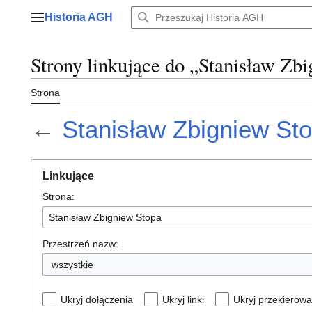
Przejdź
Historia AGH
do
Menu główne
zawartości
Strony linkujące do „Stanisław Zb
Strona
←
Stanisław Zbigniew St
Linkujące
Strona:
Przestrzeń nazw:
wszystkie
Ukryj dołączenia
Ukryj linki
Ukryj przekierowa