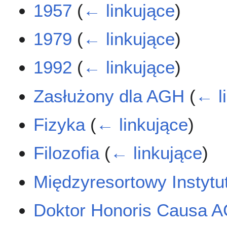
1957
(
← linkujące
)
1979
(
← linkujące
)
1992
(
← linkujące
)
Zasłużony dla AGH
(
← l
Fizyka
(
← linkujące
)
Filozofia
(
← linkujące
)
Międzyresortowy Instytut
Doktor Honoris Causa 