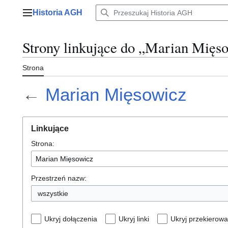
Przejdź
Historia AGH
do
Menu główne
zawartości
Strony linkujące do „Marian Mięs
Strona
←
Marian Mięsowicz
Linkujące
Strona:
Przestrzeń nazw:
wszystkie
Ukryj dołączenia
Ukryj linki
Ukryj przekierowa