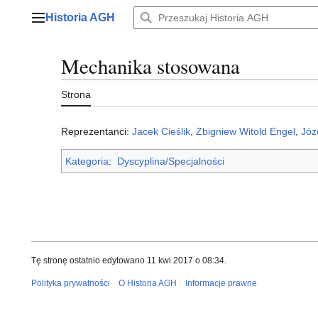
Przejdź
Historia AGH
do
Menu główne
zawartości
Mechanika stosowana
Strona
Reprezentanci:
Jacek Cieślik
,
Zbigniew Witold Engel
,
Józ
Kategoria
:
Dyscyplina/Specjalności
Tę stronę ostatnio edytowano 11 kwi 2017 o 08:34.
Polityka prywatności
O Historia AGH
Informacje prawne