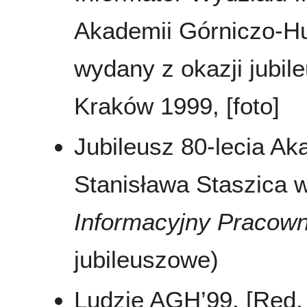
Akademii Górniczo-Hu
wydany z okazji jubi
Kraków 1999, [foto]
Jubileusz 80-lecia Ak
Stanisława Staszica 
Informacyjny Pracow
jubileuszowe)
Ludzie AGH’99. [Red. n