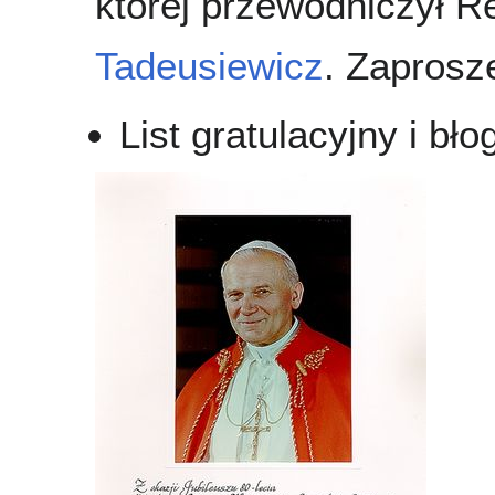
której przewodniczył R
Tadeusiewicz
. Zaprosz
List gratulacyjny i b