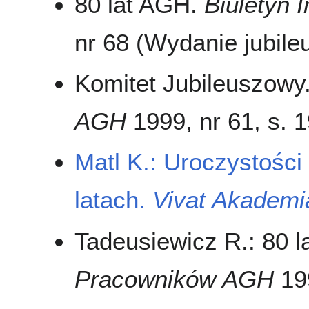
80 lat AGH.
Biuletyn
nr 68 (Wydanie jubil
Komitet Jubileuszowy
AGH
1999, nr 61, s. 
Matl K.: Uroczystośc
latach.
Vivat Akademi
Tadeusiewicz R.: 80 
Pracowników AGH
199