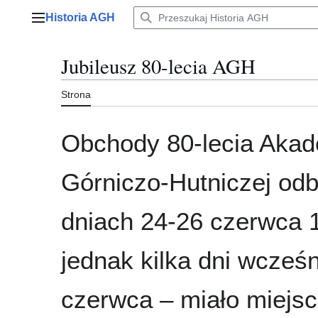
Przejdź
Historia AGH
do
Menu główne
zawartości
Jubileusz 80-lecia AGH
Strona
Obchody 80-lecia Akad
Górniczo-Hutniczej odb
dniach 24-26 czerwca 
jednak kilka dni wcześn
czerwca – miało miejs