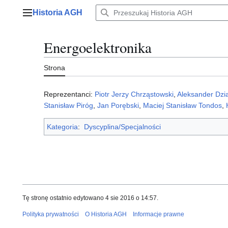
Przejdź
Historia AGH
do
Menu główne
zawartości
Energoelektronika
Strona
Reprezentanci:
Piotr Jerzy Chrząstowski
,
Aleksander Dzi
Stanisław Piróg
,
Jan Porębski
,
Maciej Stanisław Tondos
,
Kategoria
:
Dyscyplina/Specjalności
Tę stronę ostatnio edytowano 4 sie 2016 o 14:57.
Polityka prywatności
O Historia AGH
Informacje prawne