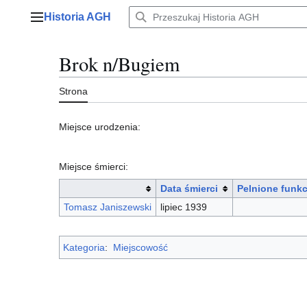
Przejdź
Historia AGH
do
Menu główne
zawartości
Brok n/Bugiem
Strona
Miejsce urodzenia:
Miejsce śmierci:
Data śmierci
Pelnione funkc
Tomasz Janiszewski
lipiec 1939
Kategoria
:
Miejscowość