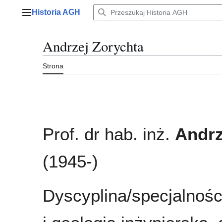
Przejdź
Historia AGH
do
Menu główne
zawartości
Andrzej Zorychta
Strona
Prof. dr hab. inż.
Andrz
(1945-)
Dyscyplina/specjalnośc