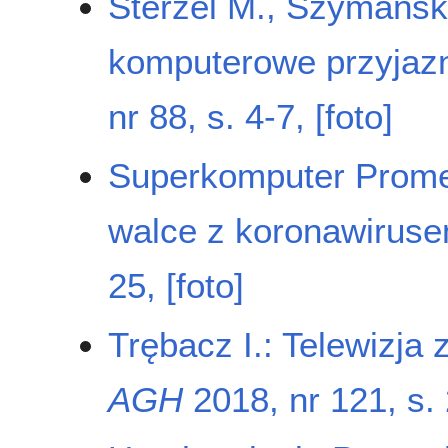
Sterzel M., Szymańska
komputerowe przyjaz
nr 88, s. 4-7, [foto]
Superkomputer Prom
walce z koronawirus
25, [foto]
Trębacz I.: Telewizja
AGH
2018, nr 121, s. 