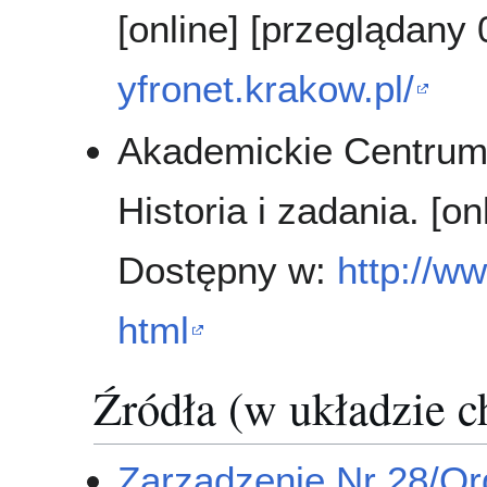
[online] [przeglądany
yfronet.krakow.pl/
Akademickie Centr
Historia i zadania. [o
Dostępny w:
http://w
html
Źródła (w układzie 
Zarządzenie Nr 28/Org