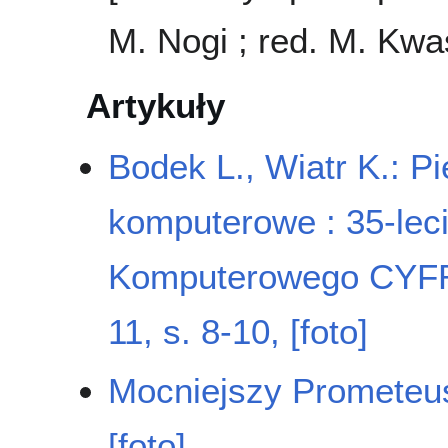
M. Nogi ; red. M. Kw
Artykuły
Bodek L., Wiatr K.: 
komputerowe : 35-lec
Komputerowego CY
11, s. 8-10, [foto]
Mocniejszy Prometeu
[foto]