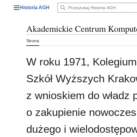
Przejdź
Historia AGH
do
Menu główne
zawartości
Akademickie Centrum Komp
Strona
W roku 1971, Kolegiu
Szkół Wyższych Krako
z wnioskiem do władz
o zakupienie nowoczes
dużego i wielodostępo