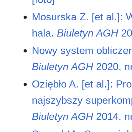
Mosurska Z. [et al.]:
hala.
Biuletyn AGH
201
Nowy system obliczeni
Biuletyn AGH
2020, nr
Oziębło A. [et al.]: P
najszybszy superkomp
Biuletyn AGH
2014, nr