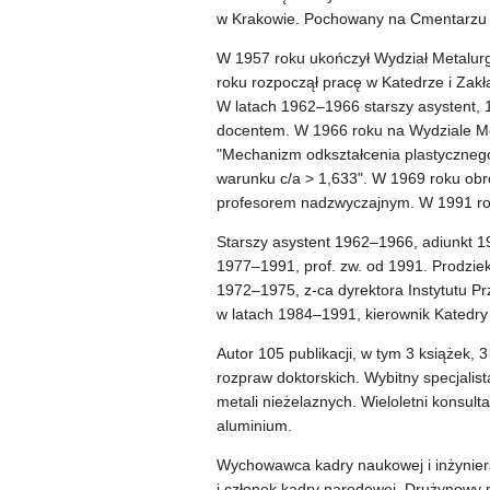
w Krakowie. Pochowany na Cmentarzu 
W 1957 roku ukończył Wydział Metalur
roku rozpoczął pracę w Katedrze i Zak
W latach 1962–1966 starszy asystent, 
docentem. W 1966 roku na Wydziale Me
"Mechanizm odkształcenia plastycznego
warunku c/a > 1,633". W 1969 roku obro
profesorem nadzwyczajnym. W 1991 rok
Starszy asystent 1962–1966, adiunkt 
1977–1991, prof. zw. od 1991. Prodzie
1972–1975, z-ca dyrektora Instytutu P
w latach 1984–1991, kierownik Katedry
Autor 105 publikacji, w tym 3 książek, 
rozpraw doktorskich. Wybitny specjalis
metali nieżelaznych. Wieloletni konsul
aluminium.
Wychowawca kadry naukowej i inżyniersk
i członek kadry narodowej. Drużynowy m