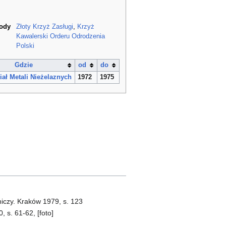
rody
Złoty Krzyż Zasługi
,
Krzyż
Kawalerski Orderu Odrodzenia
Polski
Gdzie
od
do
ał Metali Nieżelaznych
1972
1975
niczy. Kraków 1979, s. 123
 s. 61-62, [foto]