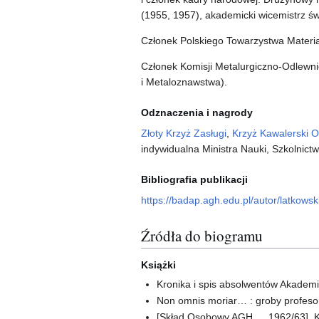
(1955, 1957), akademicki wicemistrz św
Członek Polskiego Towarzystwa Materi
Członek Komisji Metalurgiczno-Odlewnic
i Metaloznawstwa).
Odznaczenia i nagrody
Złoty Krzyż Zasługi
,
Krzyż Kawalerski O
indywidualna Ministra Nauki, Szkolnic
Bibliografia publikacji
https://badap.agh.edu.pl/autor/latkows
Źródła do biogramu
Książki
Kronika i spis absolwentów Akademii
Non omnis moriar… : groby profesor
[Skład Osobowy AGH … 1962/63]. K