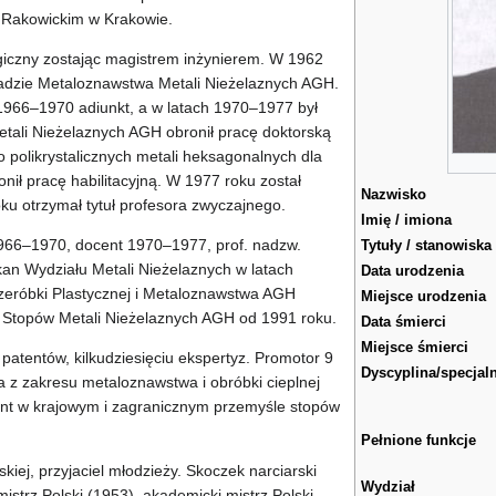
Rakowickim w Krakowie.
giczny zostając magistrem inżynierem. W 1962
ładzie Metaloznawstwa Metali Nieżelaznych AGH.
1966–1970 adiunkt, a w latach 1970–1977 był
tali Nieżelaznych AGH obronił pracę doktorską
 polikrystalicznych metali heksagonalnych dla
nił pracę habilitacyjną. W 1977 roku został
Nazwisko
u otrzymał tytuł profesora zwyczajnego.
Imię / imiona
1966–1970, docent 1970–1977, prof. nadzw.
Tytuły / stanowiska
kan Wydziału Metali Nieżelaznych w latach
Data urodzenia
rzeróbki Plastycznej i Metaloznawstwa AGH
Miejsce urodzenia
 Stopów Metali Nieżelaznych AGH od 1991 roku.
Data śmierci
Miejsce śmierci
3 patentów, kilkudziesięciu ekspertyz. Promotor 9
Dyscyplina/specjal
ta z zakresu metaloznawstwa i obróbki cieplnej
tant w krajowym i zagranicznym przemyśle stopów
Pełnione funkcje
iej, przyjaciel młodzieży. Skoczek narciarski
Wydział
istrz Polski (1953), akademicki mistrz Polski