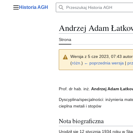
Przejdź
Historia AGH
do
Menu główne
zawartości
Andrzej Adam Łatko
Strona
Wersja z 5 cze 2023, 07:43 auto
(
różn.
)
← poprzednia wersja
|
prz
Prof. dr hab. inż.
Andrzej Adam Łatko
Dyscyplina/specjalności: inżynieria ma
cieplna metali i stopów
Nota biograficzna
Urodził się 12 stycznia 1934 roku w St