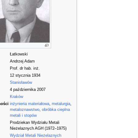
Łatkowski
Andrzej Adam
Prof. dr hab. inż.
12 stycznia 1934
Stanisławów
4 października 2007
Kraków
ności
inżynieria materiałowa
,
metalurgia
,
metaloznawstwo
,
obróbka cieplna
metali i stopów
Prodziekan Wydziału Metali
Nieżelaznych AGH (1972–1975)
Wydział Metali Nieżelaznych