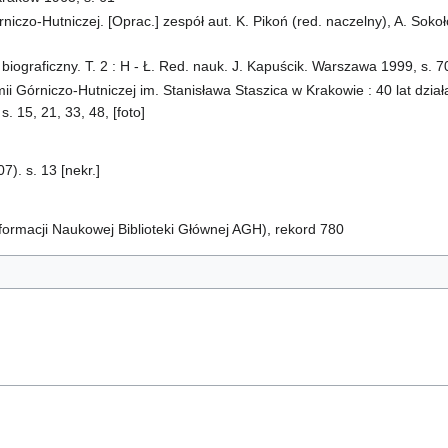
iczo-Hutniczej. [Oprac.] zespół aut. K. Pikoń (red. naczelny), A. Sokoł
biograficzny. T. 2 : H - Ł. Red. nauk. J. Kapuścik. Warszawa 1999, s. 70
i Górniczo-Hutniczej im. Stanisława Staszica w Krakowie : 40 lat dział
. 15, 21, 33, 48, [foto]
). s. 13 [nekr.]
ormacji Naukowej Biblioteki Głównej AGH), rekord 780