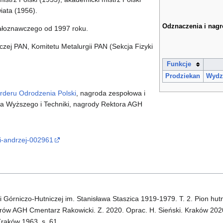
iata (1956).
Odznaczenia i nag
ałoznawczego od 1997 roku.
zej PAN, Komitetu Metalurgii PAN (Sekcja Fizyki
Funkcje
Prodziekan
Wydzi
rderu Odrodzenia Polski
, nagroda zespołowa i
twa Wyższego i Techniki, nagrody Rektora AGH
ki-andrzej-002961
 Górniczo-Hutniczej im. Stanisława Staszica 1919-1979. T. 2. Pion hut
ów AGH Cmentarz Rakowicki. Z. 2020. Oprac. H. Sieński. Kraków 2020,
raków 1963, s. 61