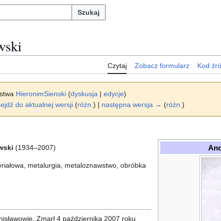
Szukaj
wski
Czytaj
Zobacz formularz
Kod źr
rstwa
HieronimSienski
(
dyskusja
|
edycje
)
ejdź do aktualnej wersji
(
różn.
) |
następna wersja →
(
różn.
)
And
wski
(1934–2007)
teriałowa, metalurgia, metaloznawstwo, obróbka
anisławowie. Zmarł 4 października 2007 roku