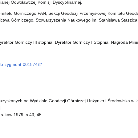
anej Odwoławczej Komisji Dyscyplinarnej.
mitetu Górniczego PAN, Sekcji Geodezji Przemysłowej Komitetu Geode
twa Górniczego, Stowarzyszenia Naukowego im. Stanisława Staszica
rektor Górniczy III stopnia, Dyrektor Górniczy I Stopnia, Nagroda Mini
adlo-zygmunt-001874
 uzyskanych na Wydziale Geodezji Górniczej i Inżynierii Środowiska w 
]
raków 1979, s.43, 45