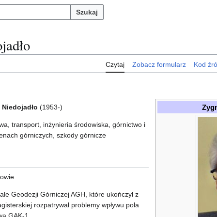
Szukaj
jadło
Czytaj
Zobacz formularz
Kod źr
Zyg
Niedojadło
(1953-)
wa, transport, inżynieria środowiska, górnictwo i
enach górniczych, szkody górnicze
owie.
ale Geodezji Górniczej AGH, które ukończył z
isterskiej rozpatrywał problemy wpływu pola
wą GAK-1.