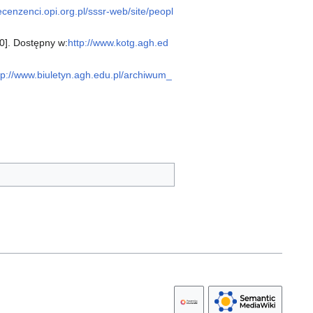
recenzenci.opi.org.pl/sssr-web/site/peopl
0]. Dostępny w:
http://www.kotg.agh.ed
tp://www.biuletyn.agh.edu.pl/archiwum_