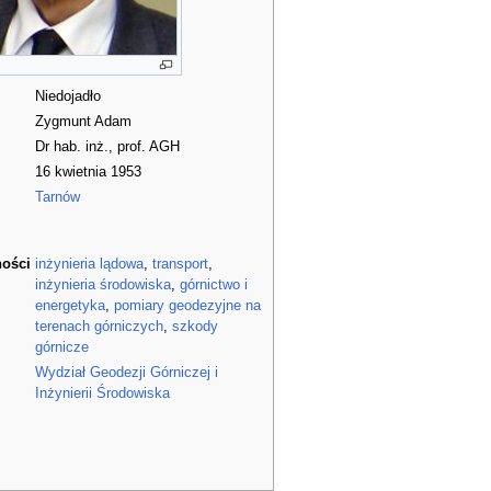
Niedojadło
Zygmunt Adam
Dr hab. inż., prof. AGH
16 kwietnia 1953
Tarnów
ności
inżynieria lądowa
,
transport
,
inżynieria środowiska
,
górnictwo i
energetyka
,
pomiary geodezyjne na
terenach górniczych
,
szkody
górnicze
Wydział Geodezji Górniczej i
Inżynierii Środowiska