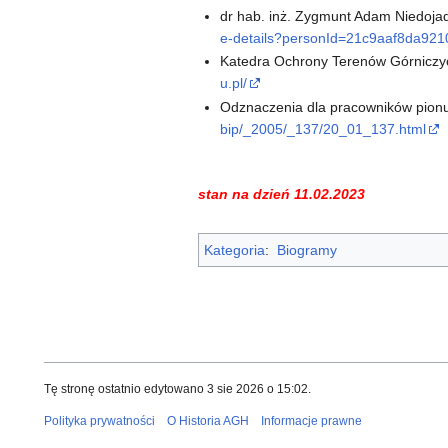
dr hab. inż. Zygmunt Adam Niedojadł
e-details?personId=21c9aaf8da921
Katedra Ochrony Terenów Górniczych
u.pl/
Odznaczenia dla pracowników pionu 
bip/_2005/_137/20_01_137.html
stan na dzień 11.02.2023
Kategoria
:
Biogramy
Tę stronę ostatnio edytowano 3 sie 2026 o 15:02.
Polityka prywatności
O Historia AGH
Informacje prawne