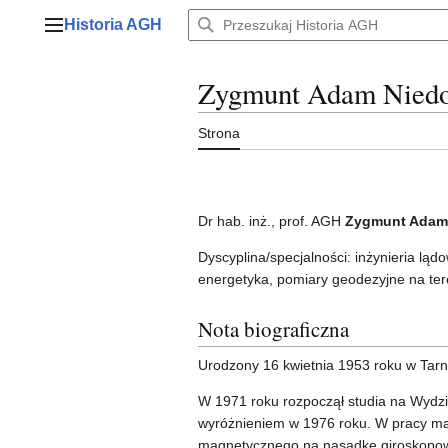
Przejdź
Historia AGH
do
Menu główne
zawartości
Zygmunt Adam Niedo
Strona
Dr hab. inż., prof. AGH
Zygmunt Adam 
Dyscyplina/specjalności: inżynieria lądo
energetyka, pomiary geodezyjne na ter
Nota biograficzna
Urodzony 16 kwietnia 1953 roku w Tarn
W 1971 roku rozpoczął studia na Wydzi
wyróżnieniem w 1976 roku. W pracy mag
magnetycznego na nasadkę giroskopo