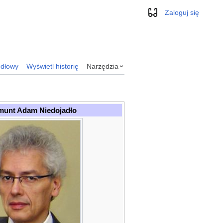
Zaloguj się
Wygląd
ódłowy
Wyświetl historię
Narzędzia
munt Adam Niedojadło