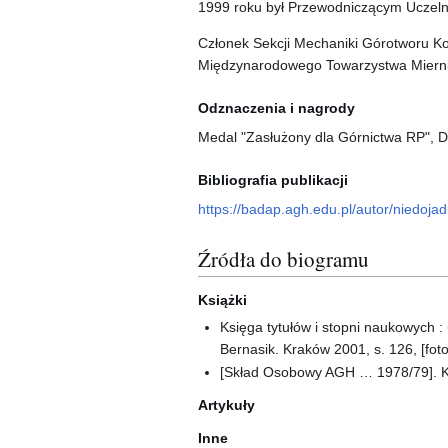
1999 roku był Przewodniczącym Uczelni
Członek Sekcji Mechaniki Górotworu Ko
Międzynarodowego Towarzystwa Miernic
Odznaczenia i nagrody
Medal "Zasłużony dla Górnictwa RP", Dy
Bibliografia publikacji
https://badap.agh.edu.pl/autor/niedoj
Źródła do biogramu
Książki
Księga tytułów i stopni naukowych :
Bernasik. Kraków 2001, s. 126, [foto
[Skład Osobowy AGH … 1978/79]. K
Artykuły
Inne