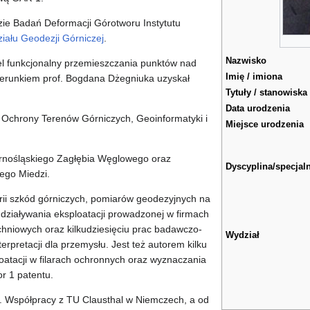
ie Badań Deformacji Górotworu Instytutu
iału Geodezji Górniczej
.
Nazwisko
l funkcjonalny przemieszczania punktów nad
Imię / imiona
kierunkiem prof. Bogdana Dżegniuka uzyskał
Tytuły / stanowiska
Data urodzenia
 Ochrony Terenów Górniczych, Geoinformatyki i
Miejsce urodzenia
rnośląskiego Zagłębia Węglowego oraz
Dyscyplina/specjal
ego Miedzi.
orii szkód górniczych, pomiarów geodezyjnych na
ddziaływania eksploatacji prowadzonej w firmach
hniowych oraz kilkudziesięciu prac badawczo-
Wydział
nterpretacji dla przemysłu. Jest też autorem kilku
oatacji w filarach ochronnych oraz wyznaczania
r 1 patentu.
s. Współpracy z TU Clausthal w Niemczech, a od