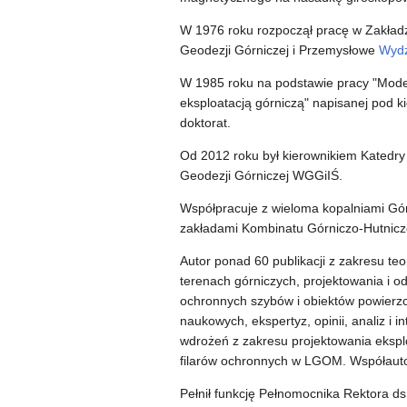
W 1976 roku rozpoczął pracę w Zakładz
Geodezji Górniczej i Przemysłowe
Wydz
W 1985 roku na podstawie pracy "Mode
eksploatacją górniczą" napisanej pod 
doktorat.
Od 2012 roku był kierownikiem Katedry
Geodezji Górniczej WGGiIŚ.
Współpracuje z wieloma kopalniami Gó
zakładami Kombinatu Górniczo-Hutnicz
Autor ponad 60 publikacji z zakresu te
terenach górniczych, projektowania i o
ochronnych szybów i obiektów powierzc
naukowych, ekspertyz, opinii, analiz i i
wdrożeń z zakresu projektowania ekspl
filarów ochronnych w LGOM. Współauto
Pełnił funkcję Pełnomocnika Rektora d