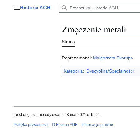
Przejdź
Historia AGH
do
Menu główne
zawartości
Zmęczenie metali
Strona
Reprezentanci:
Małgorzata Skorupa
Kategoria
:
Dyscyplina/Specjalności
Tę stronę ostatnio edytowano 18 mar 2021 o 15:01.
Polityka prywatności
O Historia AGH
Informacje prawne