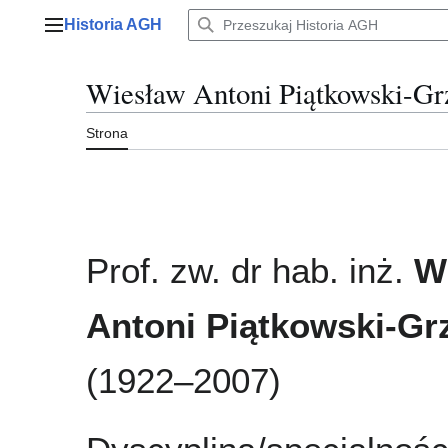
Przejdź
Historia AGH
do
Menu główne
zawartości
Wiesław Antoni Piątkowski-G
Strona
Prof. zw. dr hab. inż.
W
Antoni Piątkowski-Gr
(1922–2007)