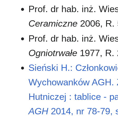
Prof. dr hab. inż. Wi
Ceramiczne
2006, R. 5
Prof. dr hab. inż. Wi
Ogniotrwałe
1977, R. 2
Sieński H.: Członkow
Wychowanków AGH. Za
Hutniczej : tablice -
AGH
2014, nr 78-79, 