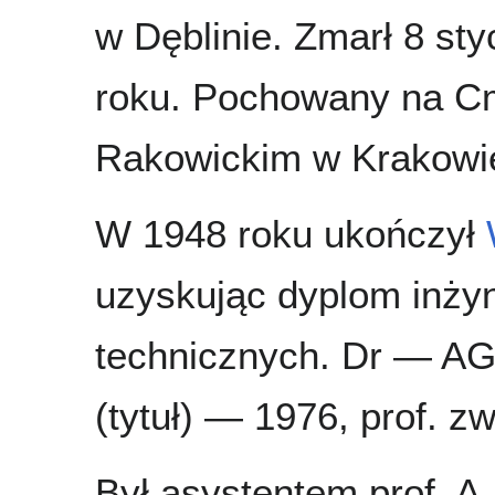
w Dęblinie. Zmarł 8 st
roku. Pochowany na C
Rakowickim w Krakowi
W 1948 roku ukończył
uzyskując dyplom inży
technicznych. Dr — AG
(tytuł) — 1976, prof. z
Był asystentem prof. A