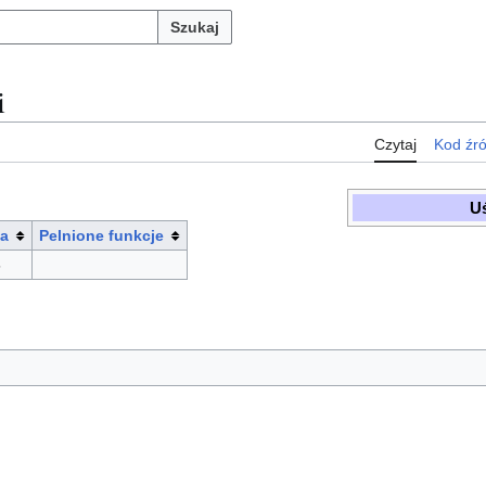
Szukaj
i
Czytaj
Kod źr
Uś
ia
Pelnione funkcje
5