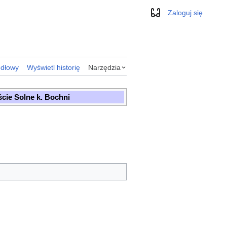
Zaloguj się
Wygląd
ódłowy
Wyświetl historię
Narzędzia
cie Solne k. Bochni