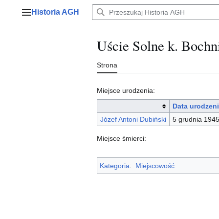
Przejdź
Historia AGH
do
Menu główne
zawartości
Uście Solne k. Bochn
Strona
Miejsce urodzenia:
Data urodzen
Józef Antoni Dubiński
5 grudnia 194
Miejsce śmierci:
Kategoria
:
Miejscowość