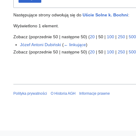
Następujące strony odwołują się do
Uście Solne k. Bochni
:
Wyświetlono 1 element.
Zobacz (
poprzednie 50
|
następne 50
) (
20
|
50
|
100
|
250
|
500
Józef Antoni Dubiński
(
← linkujące
)
Zobacz (
poprzednie 50
|
następne 50
) (
20
|
50
|
100
|
250
|
500
Polityka prywatności
O Historia AGH
Informacje prawne