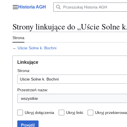
Przejdź
Historia AGH
do
Menu główne
zawartości
Strony linkujące do „Uście Solne k
Strona
←
Uście Solne k. Bochni
Linkujące
Strona:
Przestrzeń nazw:
wszystkie
Ukryj dołączenia
Ukryj linki
Ukryj przekierowa
Przejdź