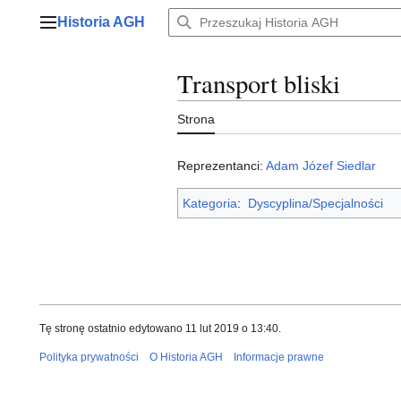
Przejdź
Historia AGH
do
Menu główne
zawartości
Transport bliski
Strona
Reprezentanci:
Adam Józef Siedlar
Kategoria
:
Dyscyplina/Specjalności
Tę stronę ostatnio edytowano 11 lut 2019 o 13:40.
Polityka prywatności
O Historia AGH
Informacje prawne