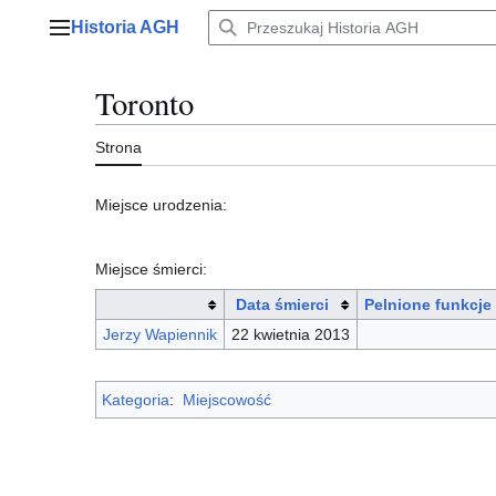
Przejdź
Historia AGH
do
Menu główne
zawartości
Toronto
Strona
Miejsce urodzenia:
Miejsce śmierci:
Data śmierci
Pelnione funkcje
Jerzy Wapiennik
22 kwietnia 2013
Kategoria
:
Miejscowość