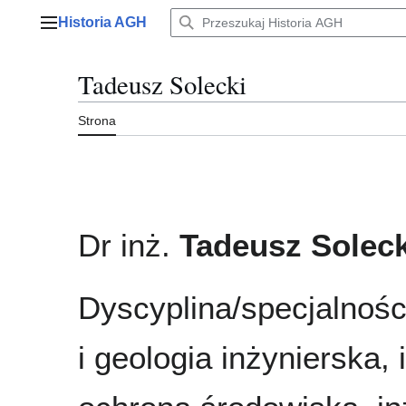
Przejdź
Historia AGH
do
Menu główne
zawartości
Tadeusz Solecki
Strona
Dr inż.
Tadeusz Soleck
Dyscyplina/specjalnośc
i geologia inżynierska, i