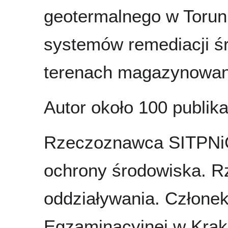
geotermalnego w Toruni
systemów remediacji ś
terenach magazynowania
Autor około 100 publika
Rzeczoznawca SITPNiG 
ochrony środowiska. 
oddziaływania. Człone
Egzaminacyjnej w Krak