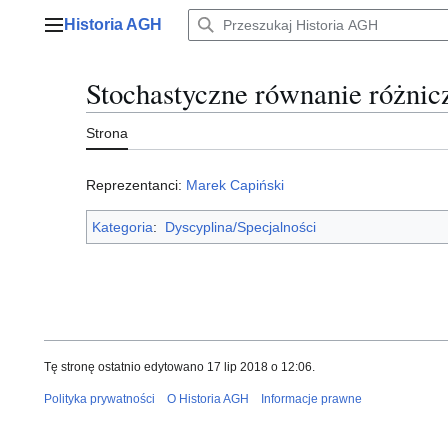
Przejdź
Historia AGH
do
Menu główne
zawartości
Stochastyczne równanie różni
Strona
Reprezentanci:
Marek Capiński
Kategoria
:
Dyscyplina/Specjalności
Tę stronę ostatnio edytowano 17 lip 2018 o 12:06.
Polityka prywatności
O Historia AGH
Informacje prawne