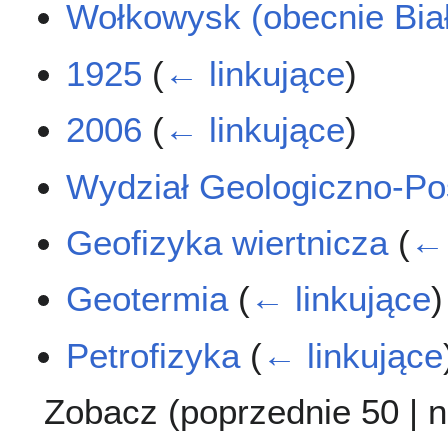
Wołkowysk (obecnie Bia
1925
(
← linkujące
)
2006
(
← linkujące
)
Wydział Geologiczno-P
Geofizyka wiertnicza
(
← 
Geotermia
(
← linkujące
)
Petrofizyka
(
← linkujące
Zobacz (
poprzednie 50
|
n