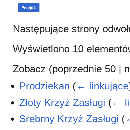
Przejdź
Następujące strony odwoł
Wyświetlono 10 elementó
Zobacz (
poprzednie 50
|
n
Prodziekan
(
← linkujące
Złoty Krzyż Zasługi
(
← l
Srebrny Krzyż Zasługi
(
←