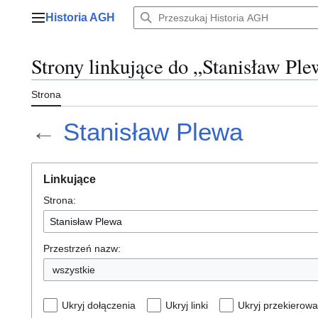
Przejdź
Historia AGH
do
Menu główne
zawartości
Strony linkujące do „Stanisław Pl
Strona
←
Stanisław Plewa
Linkujące
Strona:
Przestrzeń nazw:
wszystkie
Ukryj dołączenia
Ukryj linki
Ukryj przekierowa