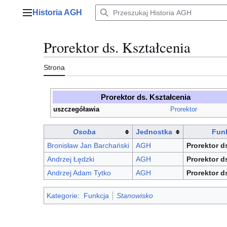
Przejdź
Historia AGH
do
Menu główne
zawartości
Prorektor ds. Kształcenia
Strona
Prorektor ds. Kształcenia
uszczegóławia
Prorektor
Osoba
Jednostka
Fun
Bronisław Jan Barchański
AGH
Prorektor d
Andrzej Łędzki
AGH
Prorektor d
Andrzej Adam Tytko
AGH
Prorektor d
Kategorie
:
Funkcja
Stanowisko