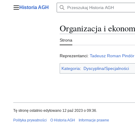
Przejdź
Historia AGH
do
Menu główne
zawartości
Organizacja i ekonom
Strona
Reprezentanci:
Tadeusz Roman Pindór
Kategoria
:
Dyscyplina/Specjalności
Tę stronę ostatnio edytowano 12 paź 2023 o 09:36.
Polityka prywatności
O Historia AGH
Informacje prawne