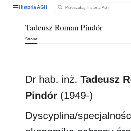
Przejdź
Historia AGH
do
Menu główne
zawartości
Tadeusz Roman Pindór
Strona
Dr hab. inż.
Tadeusz 
Pindór
(1949-)
Dyscyplina/specjalnośc