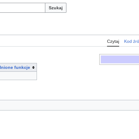
Szukaj
Czytaj
Kod źr
lnione funkcje