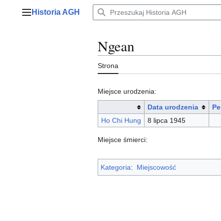
Przejdź
Historia AGH
do
Menu główne
zawartości
Ngean
Strona
Miejsce urodzenia:
Data urodzenia
Pe
Ho Chi Hung
8 lipca 1945
Miejsce śmierci:
Kategoria
:
Miejscowość