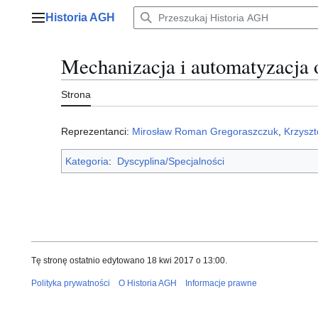
Przejdź
Historia AGH
do
Menu główne
zawartości
Mechanizacja i automatyzacja 
Strona
Reprezentanci:
Mirosław Roman Gregoraszczuk
,
Krzysz
Kategoria
:
Dyscyplina/Specjalności
Tę stronę ostatnio edytowano 18 kwi 2017 o 13:00.
Polityka prywatności
O Historia AGH
Informacje prawne