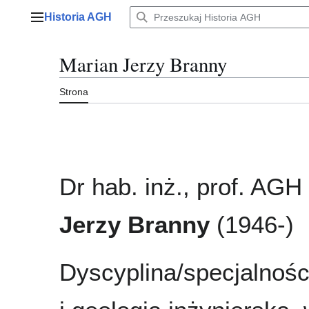
Przejdź
Historia AGH
do
Menu główne
zawartości
Marian Jerzy Branny
Strona
Dr hab. inż., prof. AGH
Jerzy Branny
(1946-)
Dyscyplina/specjalnośc