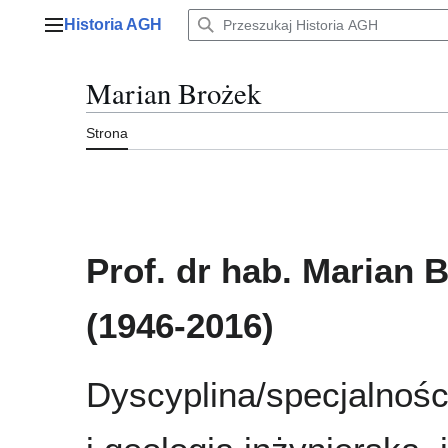
Przejdź
Historia AGH
do
Menu główne
zawartości
Marian Brożek
Strona
Prof. dr hab. Marian 
(1946-2016)
Dyscyplina/specjalnośc