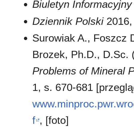
Biuletyn Informacyj
Dziennik Polski
2016, 
Surowiak A., Foszcz D
Brozek, Ph.D., D.Sc.
Problems of Mineral 
1, s. 670-681 [przeg
www.minproc.pwr.wroc
f
, [foto]