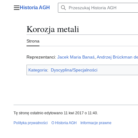
Przejdź
Historia AGH
do
Menu główne
zawartości
Korozja metali
Strona
Reprezentanci:
Jacek Maria Banaś
,
Andrzej Brückman d
Kategoria
:
Dyscyplina/Specjalności
Tę stronę ostatnio edytowano 11 kwi 2017 o 11:40.
Polityka prywatności
O Historia AGH
Informacje prawne