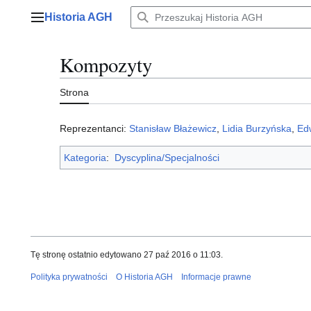
Przejdź
Historia AGH
do
Menu główne
zawartości
Kompozyty
Strona
Reprezentanci:
Stanisław Błażewicz
,
Lidia Burzyńska
,
Ed
Kategoria
:
Dyscyplina/Specjalności
Tę stronę ostatnio edytowano 27 paź 2016 o 11:03.
Polityka prywatności
O Historia AGH
Informacje prawne