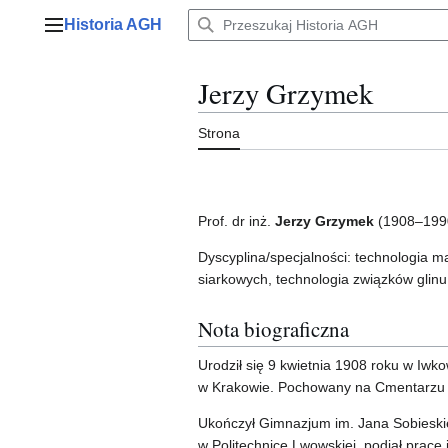
Przejdź
Historia AGH
do
Menu główne
zawartości
Jerzy Grzymek
Strona
Prof. dr inż.
Jerzy Grzymek
(1908–199
Dyscyplina/specjalności: technologia 
siarkowych, technologia związków glinu
Nota biograficzna
Urodził się 9 kwietnia 1908 roku w Iwk
w Krakowie. Pochowany na Cmentarzu
Ukończył Gimnazjum im. Jana Sobieski
w Politechnice Lwowskiej, podjął pracę 