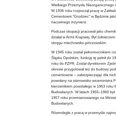
Wielkiego Przemysłu Nieorganicznego i
W 1936 roku rozpoczął pracę w Zakłada
Cementowni "Grodziec" w Będzinie jako
naczelnego inżyniera.
Podczas okupacji pracował jako chemik
działał w Armii Krajowej. Był żołnierzem
okręgu miechowsko-pińczowskim.
W 1945 roku został pełnomocnikiem r
Śląsku Opolskim, funkcję tę pełnił do 
roku do PZPR. Został dyrektorem Zje
okresie przygotował też do budowy pods
cementownie – zabezpieczając dla nich
powołany na stanowisko wiceministra P
kierownikiem powstałego w 1953 roku M
Budowlanych. W latach 1955–1960 był 
1957 roku przemianowanego na Ministe
Budowlanych.
Równolegle z pracą w przemyśle zajmow