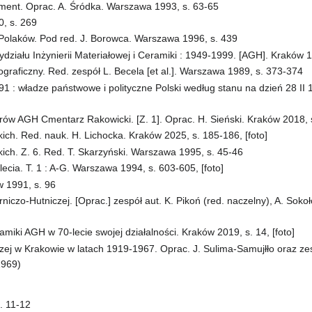
ment. Oprac. A. Śródka. Warszawa 1993, s. 63-65
, s. 269
Polaków. Pod red. J. Borowca. Warszawa 1996, s. 439
ydziału Inżynierii Materiałowej i Ceramiki : 1949-1999. [AGH]. Kraków 19
iograficzny. Red. zespół L. Becela [et al.]. Warszawa 1989, s. 373-374
1 : władze państwowe i polityczne Polski według stanu na dzień 28 II
ów AGH Cmentarz Rakowicki. [Z. 1]. Oprac. H. Sieński. Kraków 2018, s.
ich. Red. nauk. H. Lichocka. Kraków 2025, s. 185-186, [foto]
kich. Z. 6. Red. T. Skarzyński. Warszawa 1995, s. 45-46
ecia. T. 1 : A-G. Warszawa 1994, s. 603-605, [foto]
 1991, s. 96
iczo-Hutniczej. [Oprac.] zespół aut. K. Pikoń (red. naczelny), A. Sokoł
ramiki AGH w 70-lecie swojej działalności. Kraków 2019, s. 14, [foto]
zej w Krakowie w latach 1919-1967. Oprac. J. Sulima-Samujłło oraz ze
1969)
s. 11-12