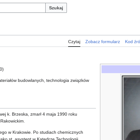
Szukaj
Czytaj
Zobacz formularz
Kod źr
0)
materiałów budowlanych, technologia związków
owej k. Brzeska, zmarł 4 maja 1990 roku
 Rakowickim.
ego w Krakowie. Po studiach chemicznych
jako st. asystent w Katedrze Technologii