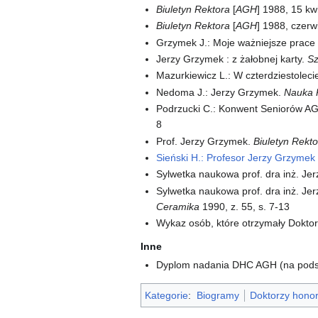
Biuletyn Rektora
[
AGH
] 1988, 15 kwi
Biuletyn Rektora
[
AGH
] 1988, czerw
Grzymek J.: Moje ważniejsze prace
Jerzy Grzymek : z żałobnej karty.
Sz
Mazurkiewicz L.: W czterdziestolec
Nedoma J.: Jerzy Grzymek.
Nauka 
Podrzucki C.: Konwent Seniorów AG
8
Prof. Jerzy Grzymek.
Biuletyn Rekt
Sieński H.: Profesor Jerzy Grzymek 
Sylwetka naukowa prof. dra inż. Je
Sylwetka naukowa prof. dra inż. Je
Ceramika
1990, z. 55, s. 7-13
Wykaz osób, które otrzymały Dokto
Inne
Dyplom nadania DHC AGH (na podst
Kategorie
:
Biogramy
Doktorzy hono