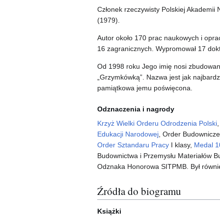
Członek rzeczywisty Polskiej Akademii
(1979).
Autor około 170 prac naukowych i opra
16 zagranicznych. Wypromował 17 doktor
Od 1998 roku Jego imię nosi zbudowany
„Grzymkówką”. Nazwa jest jak najbardzi
pamiątkowa jemu poświęcona.
Odznaczenia i nagrody
Krzyż Wielki Orderu Odrodzenia Polski
Edukacji Narodowej
, Order Budownicze
Order Sztandaru Pracy
I klasy,
Medal 10
Budownictwa i Przemysłu Materiałów Bu
Odznaka Honorowa SITPMB. Był równie
Źródła do biogramu
Książki