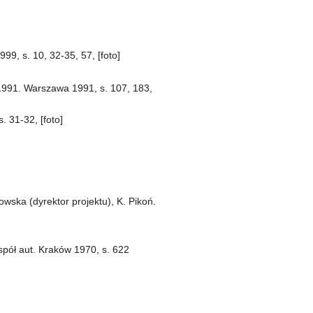
99, s. 10, 32-35, 57, [foto]
 1991. Warszawa 1991, s. 107, 183,
 31-32, [foto]
owska (dyrektor projektu), K. Pikoń.
spół aut. Kraków 1970, s. 622