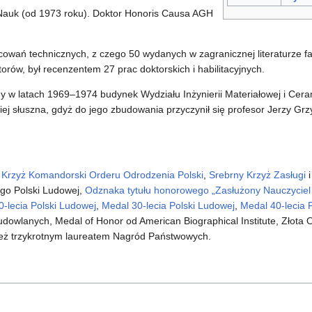
 Nauk (od 1973 roku). Doktor Honoris Causa AGH
cowań technicznych, z czego 50 wydanych w zagranicznej literaturze fa
ów, był recenzentem 27 prac doktorskich i habilitacyjnych.
 w latach 1969–1974 budynek Wydziału Inżynierii Materiałowej i Ceram
ej słuszna, gdyż do jego zbudowania przyczynił się profesor Jerzy Grz
,
Krzyż Komandorski Orderu Odrodzenia Polski
,
Srebrny Krzyż Zasługi
go Polski Ludowej,
Odznaka tytułu honorowego „Zasłużony Nauczyciel 
-lecia Polski Ludowej
,
Medal 30-lecia Polski Ludowej
,
Medal 40-lecia 
dowlanych, Medal of Honor od American Biographical Institute, Złot
ż trzykrotnym laureatem Nagród Państwowych.