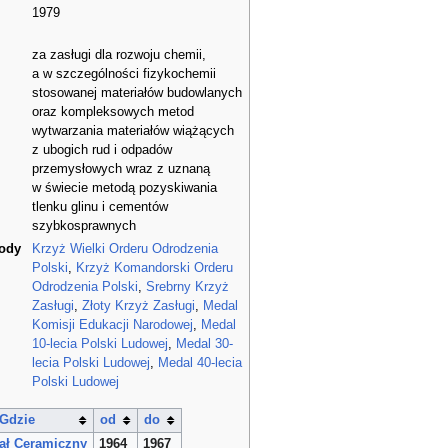
1979
za zasługi dla rozwoju chemii,
a w szczególności fizykochemii
stosowanej materiałów budowlanych
oraz kompleksowych metod
wytwarzania materiałów wiążących
z ubogich rud i odpadów
przemysłowych wraz z uznaną
w świecie metodą pozyskiwania
tlenku glinu i cementów
szybkosprawnych
rody
Krzyż Wielki Orderu Odrodzenia
Polski
,
Krzyż Komandorski Orderu
Odrodzenia Polski
,
Srebrny Krzyż
Zasługi
,
Złoty Krzyż Zasługi
,
Medal
Komisji Edukacji Narodowej
,
Medal
10-lecia Polski Ludowej
,
Medal 30-
lecia Polski Ludowej
,
Medal 40-lecia
Polski Ludowej
Gdzie
od
do
ał Ceramiczny
1964
1967