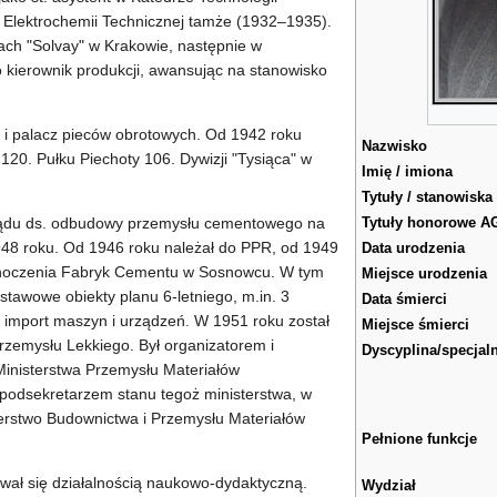
 Elektrochemii Technicznej tamże (1932–1935).
ch "Solvay" w Krakowie, następnie w
 kierownik produkcji, awansując na stanowisko
 i palacz pieców obrotowych. Od 1942 roku
Nazwisko
 120. Pułku Piechoty 106. Dywizji "Tysiąca" w
Imię / imiona
Tytuły / stanowiska
ządu ds. odbudowy przemysłu cementowego na
Tytuły honorowe A
1948 roku. Od 1946 roku należał do PPR, od 1949
Data urodzenia
dnoczenia Fabryk Cementu w Sosnowcu. W tym
Miejsce urodzenia
tawowe obiekty planu 6-letniego, m.in. 3
Data śmierci
 import maszyn i urządzeń. W 1951 roku został
Miejsce śmierci
rzemysłu Lekkiego. Był organizatorem i
Dyscyplina/specjal
inisterstwa Przemysłu Materiałów
podsekretarzem stanu tegoż ministerstwa, w
rstwo Budownictwa i Przemysłu Materiałów
Pełnione funkcje
ał się działalnością naukowo-dydaktyczną.
Wydział