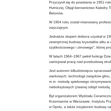
Przyczynił się do powstania w 1951 ro
Hutniczej. Objął kierownictwo Katedry 
Betonów.
W 1954 roku został mianowany profes
zwyczajnym.
Jednakże stopień doktora uzyskał w 19
zewnętrznej budowy kryształów alitu w
szybkościowego i zimowego", której pr
W latach 1964–1967 pełnił funkcję Dz
zainicjował pracę nad przebudową struk
Jest autorem kilkudziesięciu opracowań
siarkowych, technologii związków glinu
m.in. metodę spiekowego otrzymywania 
nieboksytowych (zwanej odtąd metodą
Był organizatorem Wydziału Ceramiczne
Krzemianów w Warszawie, Instytutu P
w Opolu, a także inicjatorem budowy c