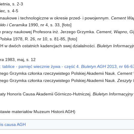
etnia, s. 2-3
iec, s. 4-5
 naukowe i technologiczne w okresie przed- i powojennym.
Cement Wa
kło i Ceramika
1990, nr 4, s. 33, [foto]
ie pracy naukowej Profesora inż. Jerzego Grzymka.
Cement, Wapno, Gi
Polska
1978, R. 26, nr 10, s. 81-85, [foto]
H w dwóch ostatnich kadencjach swej działalności.
Biuletyn Informac
ora
1983, maj, s. 12
: tablice - pamięć wiecznie żywa - część 4.
Biuletyn AGH
2013, nr 66-67,
rzego Grzymka członka rzeczywistego Polskiej Akademii Nauk.
Cement 
rzego Grzymka członka rzeczywistego Polskiej Akademii Nauk.
Zeszyty
raty Honoris Causa Akademii Górniczo-Hutniczej.
Biuletyn Informacyj
awie materiałów Muzeum Historii AGH)
ris causa AGH