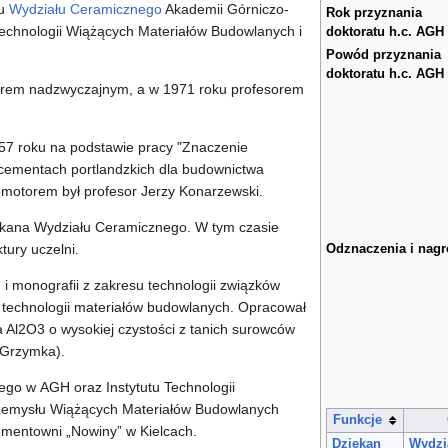
ku
Wydziału Ceramicznego
Akademii Górniczo-
Rok przyznania
Technologii Wiążących Materiałów Budowlanych i
doktoratu h.c. AGH
Powód przyznania
doktoratu h.c. AGH
orem nadzwyczajnym, a w 1971 roku profesorem
57 roku na podstawie pracy "Znaczenie
 cementach portlandzkich dla budownictwa
omotorem był profesor Jerzy Konarzewski.
iekana Wydziału Ceramicznego. W tym czasie
tury uczelni.
Odznaczenia i nag
 i monografii z zakresu technologii związków
, technologii materiałów budowlanych. Opracował
Al2O3 o wysokiej czystości z tanich surowców
 Grzymka).
go w AGH oraz Instytutu Technologii
rzemysłu Wiążących Materiałów Budowlanych
Funkcje
ementowni „Nowiny” w Kielcach.
Dziekan
Wydzi