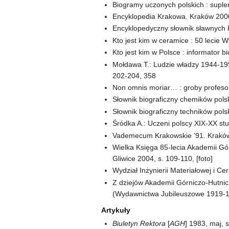
Biogramy uczonych polskich : suple
Encyklopedia Krakowa. Kraków 2000
Encyklopedyczny słownik sławnych 
Kto jest kim w ceramice : 50 lecie W
Kto jest kim w Polsce : informator b
Mołdawa T.: Ludzie władzy 1944-199
202-204, 358
Non omnis moriar… : groby profesor
Słownik biograficzny chemików polsk
Słownik biograficzny techników pols
Śródka A.: Uczeni polscy XIX-XX stul
Vademecum Krakowskie '91. Kraków
Wielka Księga 85-lecia Akademii Górn
Gliwice 2004, s. 109-110, [foto]
Wydział Inżynierii Materiałowej i Ce
Z dziejów Akademii Górniczo-Hutnic
(Wydawnictwa Jubileuszowe 1919-
Artykuły
Biuletyn Rektora
[
AGH
] 1983, maj, 