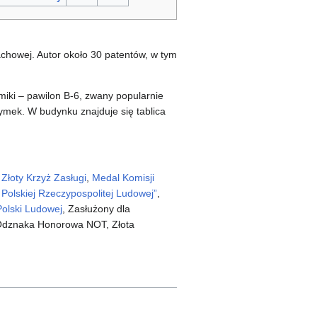
chowej. Autor około 30 patentów, w tym
iki – pawilon B-6, zwany popularnie
ymek. W budynku znajduje się tablica
i
Złoty Krzyż Zasługi
,
Medal Komisji
Polskiej Rzeczypospolitej Ludowej”
,
Polski Ludowej
, Zasłużony dla
a Odznaka Honorowa NOT, Złota