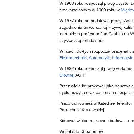
W 1968 roku rozpoczął pracę asystenta
przekształconym w 1969 roku w
Między
W 1977 roku na podstawie pracy "Anal
zagadnieniu uniwersalnej krzywej kali
kierunkiem profesora Jan Czubka na Wydz
uzyskał stopień doktora.
W latach 90-tych rozpoczął pracę adiu
Elektrotechniki, Automatyki, Informatyki 
W 1992 roku rozpoczął pracę w Samodz
Głównej
AGH.
Przez wiele lat pracował jako nauczyci
dyplomowych oraz cenionym specjalistą 
Pracował również w Katedrze Teleinform
Politechniki Krakowskiej.
Kierował wieloma pracami badawczo-n
Współautor 3 patentów.