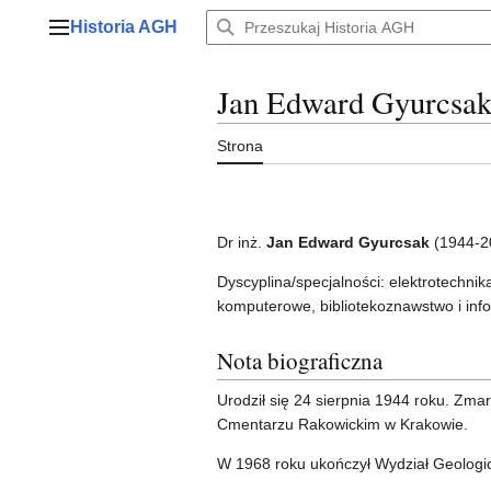
Przejdź
Historia AGH
do
Menu główne
zawartości
Jan Edward Gyurcsa
Strona
Dr inż.
Jan Edward Gyurcsak
(1944-2
Dyscyplina/specjalności: elektrotechnik
komputerowe, bibliotekoznawstwo i in
Nota biograficzna
Urodził się 24 sierpnia 1944 roku. Zm
Cmentarzu Rakowickim w Krakowie.
W 1968 roku ukończył Wydział Geolog