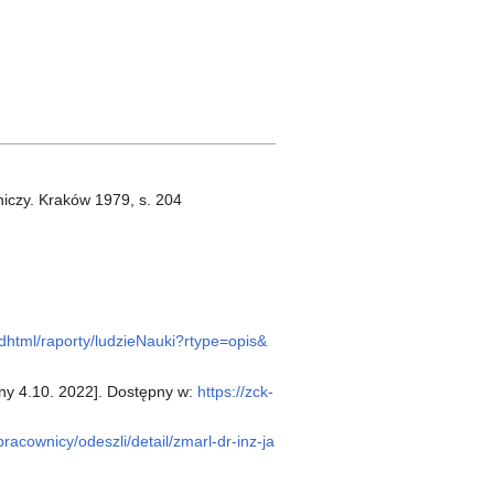
niczy. Kraków 1979, s. 204
l/dhtml/raporty/ludzieNauki?rtype=opis&
ny 4.10. 2022]. Dostępny w:
https://zck-
racownicy/odeszli/detail/zmarl-dr-inz-ja