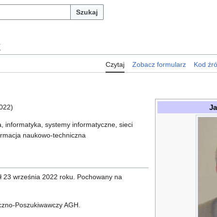
Szukaj
k
Czytaj
Zobacz formularz
Kod źr
J
022)
a, informatyka, systemy informatyczne, sieci
formacja naukowo-techniczna
arł 23 września 2022 roku. Pochowany na
iczno-Poszukiwawczy AGH.