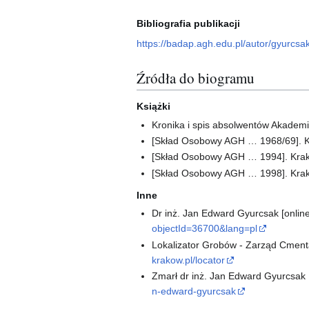
Bibliografia publikacji
https://badap.agh.edu.pl/autor/gyurcs
Źródła do biogramu
Książki
Kronika i spis absolwentów Akademii
[Skład Osobowy AGH … 1968/69]. K
[Skład Osobowy AGH … 1994]. Krak
[Skład Osobowy AGH … 1998]. Krak
Inne
Dr inż. Jan Edward Gyurcsak [onlin
objectId=36700&lang=pl
Lokalizator Grobów - Zarząd Cmenta
krakow.pl/locator
Zmarł dr inż. Jan Edward Gyurcsak 
n-edward-gyurcsak