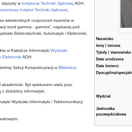
 stażysty w
Instytucie Techniki Jądrowej
AGH,
resortowy Instytut Techniki Jądrowej
.
iza wielokrotnych rozproszeń kwantów w
bracji sond gamma - gamma", napisanej pod
iale Elektrotechniki, Automatyki i Elektroniki,
Nazwisko
Imię / imiona
nkta w Katedrze Informatyki
Wydziału
Tytuły / stanowiska
i Elektroniki
AGH.
Data urodzenia
Data śmierci
ielnej Sekcji Komputeryzacji w
Bibliotece
Dyscyplina/specjal
el akademicki. Był opiekunem wielu prac
z dziedziny informatyki.
Wydział
atyki Wydziału Informatyki i Telekomunikacji
Jednostka
pozawydziałowa
aukowymi.