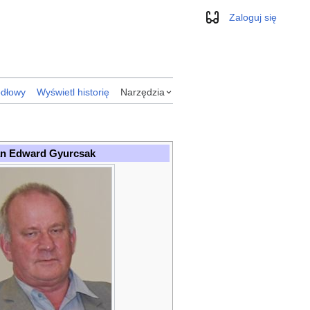
Zaloguj się
Wygląd
ódłowy
Wyświetl historię
Narzędzia
an Edward Gyurcsak