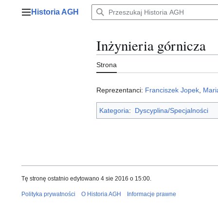
Przejdź
Historia AGH
do
Menu główne
zawartości
Inżynieria górnicza
Strona
Reprezentanci:
Franciszek Jopek
,
Mari
Kategoria
:
Dyscyplina/Specjalności
Tę stronę ostatnio edytowano 4 sie 2016 o 15:00.
Polityka prywatności
O Historia AGH
Informacje prawne