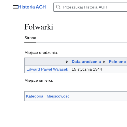
Przejdź
Historia AGH
do
Menu główne
zawartości
Folwarki
Strona
Miejsce urodzenia:
Data urodzenia
Pelnione
Edward Paweł Walasek
15 stycznia 1944
Miejsce śmierci:
Kategoria
:
Miejscowość